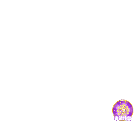
安全核心
数据加密
行为审计
字段加密、权限分级、
关键操作日志、行为追
存储隔离
踪、风险溯源支持
新手上路 · 常见问题流程解答
从注册到观看赛事，常见使用疑问一次解答，助你快速上手 球友
会体育 体育直播平台。