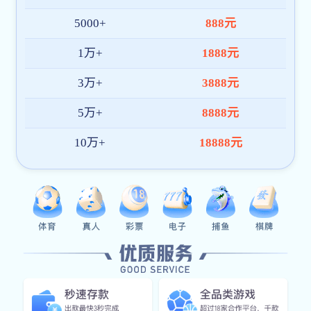
球友会体育全站App
我们推出的原生应用覆盖体育、电竞等热门内容，支持赛事
查看、数据浏览与多端同步，结合高清直播与智能提醒，为
用户带来高效、流畅的体验。