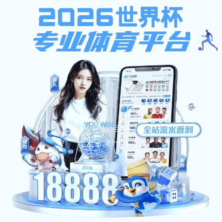
注册入口
关于 球友会体育
企业概况
国际认证
未来发展