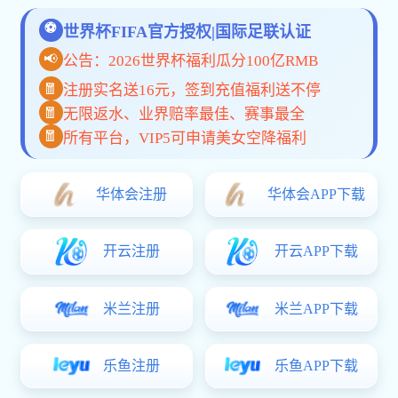
多元业务 · 稳健扩张
球友会体育 深耕体育数据与互动内容服务，产品体系涵盖赛事直
播、移动端内容分发、社区互动与本地化运营。平台覆盖多个语
种与终端系统，用户规模持续增长。
核心系统采用模块化架构及高并发优化机制，在各类赛事高峰期
亦能保持稳定流畅响应，确保每一位用户都能获得快速、顺畅的
操作体验。