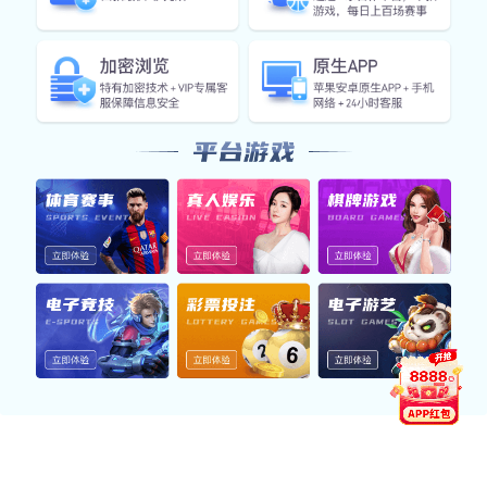
球友会体育三重安全护盾系统
从身份验证到平台架构，球友会·体育-球友会(中国)构建多层
防线，强化整体安全韧性。
用户层安全
通过设备识别与行为监
控，有效防止账户异常
访问。