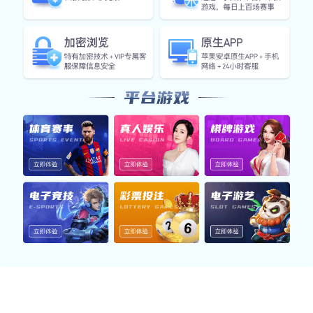
数据层安全
敏感数据进行加密处
理，并通过访问权限控
制强化隐私保护。
功能模块更新 · 分类查看版本
演进