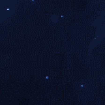
分享到：
上一篇
米切尔与施罗德坦诚交流彰显团
你可能感兴趣的内容
吾米提江信心满满期待小组第一
本文围绕“吾米提江信心满满期待小组
2026-06-07