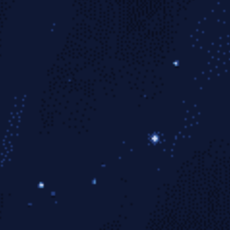
化的发展趋势。
在防守上的短板可能会影响他们整体战绩，因此需要尽快调整策
发展潜力
大展现出了极高的发展天赋与潜力。他不仅具备出色的控球与突
专家看来，他是未来数年内可以成为联盟明星之一的重要候选人
与臂展使他即便是在面对高强度防守时也能顺利完成投篮。此外
况下作出合理选择。在此基础上，如果他能够继续加强三分投射
友创造机会。
大的成长可能会成为影响西部竞争格局的重要因素，而他的进步