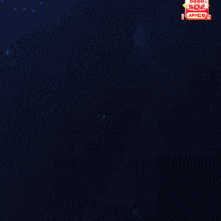
时候，一个能打破僵局并创造
，两人的风格互补，使得各自
们将在未来的发展道路上继续
皮尔斯对于马刺、防守以及两
篮球越来越强调团队协作及多
化的新环境。
才使得篮球这项运动充满魅