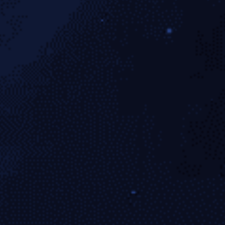
队…
出
第一出线力争创造历史新篇章...