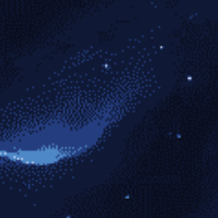
然而，两者之间并不是简单
机会的人显然更为重要。而
球队都能够从中受益，实现
综上所述，无论是皮尔斯所
书写属于自己的传奇篇章。
总结：
通过以上分析，我们可以看到
名年轻后卫之间关系所做出
元化发展的趋势。同时，这
最终，不论是亚历山大还是
力。在未来，我们期待看到