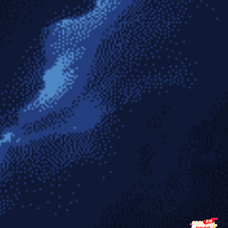
攻，还具备优秀的无球跑位技
提供便利，这种战术意识使他
的队友。在这一点上，他体现
为球队不可或缺的一部分。
攻角色，这也是为什么皮尔斯
要的角色。尽管两人都是后
队配合与无私助攻提升整个团