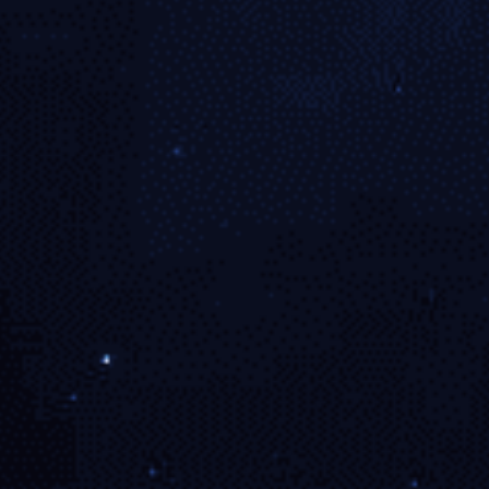
米切尔与施罗德坦诚交流彰显团
在当今的篮球世界中，团队合作和信任
2026-06-14
山东男篮季后赛首战即将开启今
随着2023年CBA季后赛的临近，山
2026-06-17
亚马尔自述成长历程：一切成就
本文以“亚马尔自述成长历程：一切成
2026-07-27
球友会体育