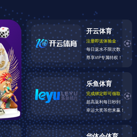
App
公司
体育
注册入口
简介
快讯
便捷
持、高清视频、 实时比分