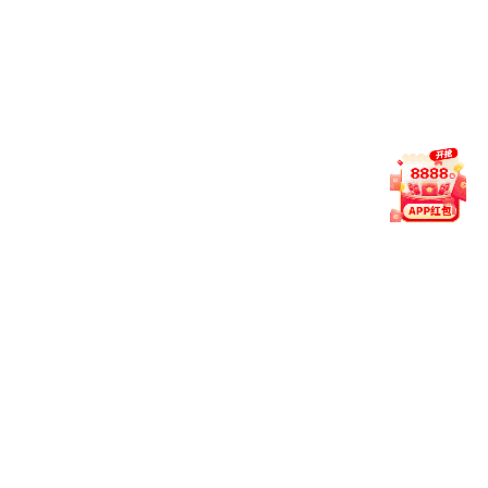
Finally, this win can be seen as a stepping stone
towards greater achievements for the team. As they
continue to build on this momentum, it opens up
opportunities for improved performance in subsequent
matches, ultimately aiming for higher positions in the
league standings. The teamwork displayed during this
game sets a benchmark for future performances.
总结：
通过分析本场比赛，我们看到蓉城队展现出的优秀团队合作
及个人技能，是他们获得胜利的重要原因。从整体表现到个
别球员如罗慕洛和茹萨等人的突出发挥都值得肯定。这些因
素共同促成了一场精彩绝伦且充满悬念的数据较量，让人倍
感激励。
未来，若能继续保持这样的状态，相信蓉城将会在接下来的