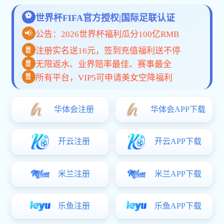
下载APP
蓉城领先泰山队罗慕洛助攻茹萨轻松头
球破门助力胜利
2026-06-27 00:33
阅读 31 次