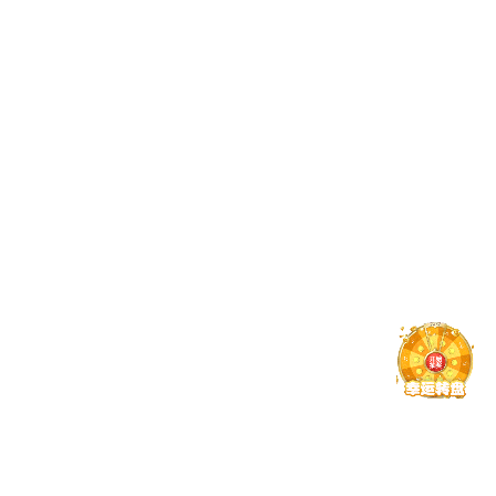
作为本场比赛中的制胜英雄，茹萨凭借其出色的进攻能力帮
助球队锁定胜局。他不仅在禁区内位置感极佳，还具备敏锐
的判断力，在瞬息万变之际做出最优决策。在罗慕洛送出的
精彩助攻下，他冷静地选择头球破门，这一过程充分体现出
他的射门技巧和心理素质。
除了这粒关键进球外，茹萨在整场比赛中的表现也相当活
跃。他多次利用自己的速度突破防线，并为其他前锋创造机
会。他灵活多变的位置移动，让对手难以盯防，这也为全队
创造了更多空间与机会。
另外，在与其他前锋搭档时，他经常能够进行有效配合，通
过走位吸引对方注意力，从而为身后的伙伴制造射门机会。
这种全面性的能力，让他成为了蓉城攻击线上的核心之一，
对球队的发展起到了重要作用。
4、胜利对士气影响