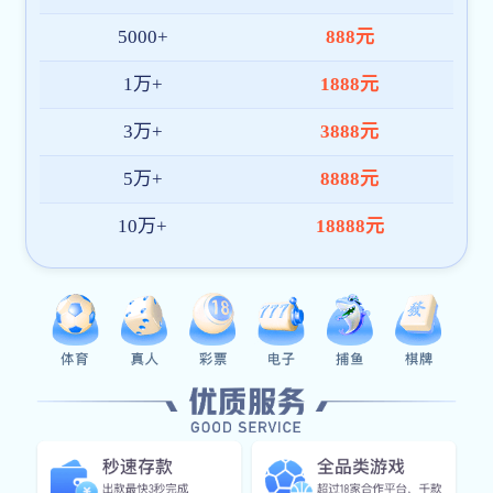
例如，在一场决定性的比赛中，布伦森面对对方严密的防
守，依然能够找到机会突破并得分。他那种果敢与智慧相结
合的打球风格，使得他成为了球队不可或缺的一员。这种能
力不仅令对手畏惧，也让队友们倍感安心。
此外，布伦森还展现出了超强的适应能力，无论是面对何种
防守策略，他都能迅速做出反应并调整自己的打法。这种敏
锐度让他在每一个至关重要的瞬间都能找到最佳解决方案，
从而帮助球队逆转局势。
2、对球队的重要性
布伦森在球队中的角色愈发凸显。他不仅是得分手，更是场
上的指挥官。在比赛中，他频繁组织进攻，并为队友创造出
良好的投篮机会。这样的团队意识，让整个球队运转更加顺
畅。