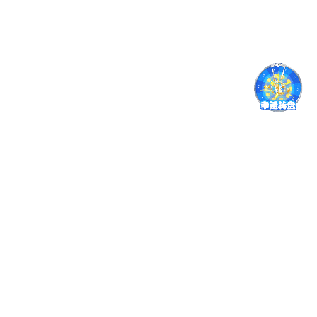
此外，他也具备非常高效的突破能力。通过快速变化方向和
巧妙运用身体，他常常可以轻松穿透敌方防线，而这只是他
庞大技能库中的一部分。在快攻阶段，布伦森同样能够利用
速度优势，为自己争取更多得分机会。
值得注意的是，随着赛季深入，布伦森不断完善自己的整体
竞技水平。他逐渐将个人技能与团队战术相结合，实现了自
身价值最大化。这种持续进步，不仅提升了他的竞争力，也
为球队注入了新的活力。
4、未来发展潜力巨大
展望未来，布伦森的发展潜力不可限量。凭借其出色的数据
表现和不断提升的技战术水平，我们有理由相信他将在联盟
中继续崭露头角。目前，各大媒体纷纷预测他将在接下来的
赛季中进一步提高自己的个人数据，并可能冲击更高荣誉。