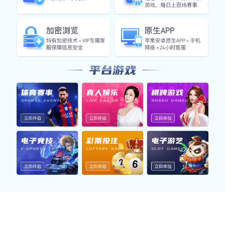
他的存在使得其他球员能够发挥出更大的潜力。当布伦森吸
引防守注意力时，往往会为侧翼队友创造空位投篮机会，这
样一来，整个团队效率便上升到新的高度。而这种默契配
合，是任何顶级球队所必需的元素之一。
同时，布伦森也展现出了领导才能。在比赛中，他经常通过
言语和行动激励队友。无论是在落后的情况下还是领先之
际，他始终能够保持积极向上的态度，这对于年轻球员来说
尤为重要，为他们提供了榜样力量。
3、技术特点分析
从技术层面来看，布伦森具备多项优秀的篮球技能。他拥有
极其出色的控球能力，可以轻松摆脱防守者。同时，他精准
的投射能力，使得对手不得不更加关注他的外线威胁。这种
多样化的进攻方式，使他成为了一名难以捉摸的攻击者。