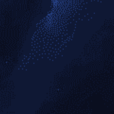
未来出现极具诱惑性的条件，也许会促使他做出新的选择。因此
住适当时机才能获得胜算。但总体而言，目前看来，各方利益点
等待未来的发展动向。
阿莉森产生浓厚兴趣，但从目前情况来看，他预计仍将在下个赛
之间良好的化学反应，以及与教练组共同制定的发展计划，这样
添光彩，同时也坚信自己能从中获益，实现双赢局面。
可能。如果转会市场发生剧烈变化或者出现突发事件，那么形势
太容易发生重大的人员变动，希望大家对此保持理智与耐心，共