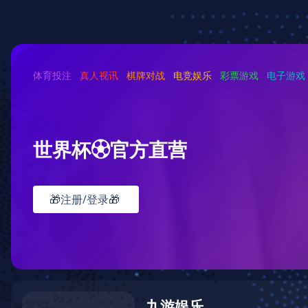
球
连接你的赛事视野，打造