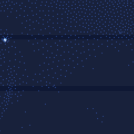
引起尤文兴趣但预计下赛季仍将留
2026-06-09 01:20
阅读 32 次