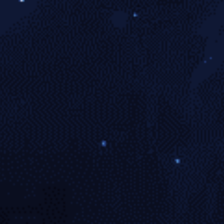
上一篇
库兹马出手数全队最高却效率低
你可能感兴趣的内容
阿利松引起尤文兴趣但预计下赛
在最近的转会传闻中，利物浦门将阿利
2026-06-09
霍伊伦正式加盟那不勒斯曼联与
近日，足球界迎来了一条重磅消息，霍