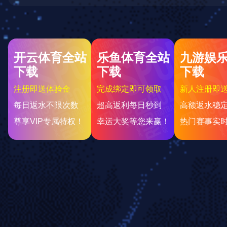
首页
体育快讯
正
在最近的转会传闻中，利物浦
的表现和稳定性吸引了众多
利物浦，为球队贡献自己的
尤文图斯对他的兴趣以及未
1、阿利松的职
阿利松出生于巴西，他的足球
加入巴西甲级联赛球队亚特
随后，在2016年，阿利松
将，还成为了国家队的重要
级俱乐部的关注。