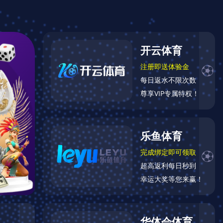
App
公司
体育
注册入口
简介
快讯
便捷
持、高清视频、 实时比分