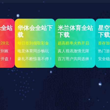
文
门将阿利松·贝克尔引起了尤文图斯的浓厚兴趣。作为世界顶级
豪门俱乐部的目光。然而，尽管尤文图斯对他的追逐愈发明显，
力量。本文将从四个方面进行详细阐述，包括阿利松的职业生涯
来可能的发展趋势，以期全面分析这一热点话题。
业生涯背景
之路始于家乡的小俱乐部，之后逐渐崭露头角。他在国际米兰青年
兰大。在这里，他展现出了极高的天赋和潜力，迅速成为球队首
加盟了意甲豪门罗马，并帮助球队取得了一系列优异成绩。他在罗
一员，为巴西征战多个国际赛事。正是这段时期，使得他的名声