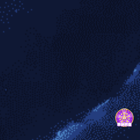
入球队，并帮助红军夺得了包
，其出色表现令他站上了职业
强悍的扑救能力赢得了球迷们
佳门将候选人之一。此外，他
仅体现在比赛中的沟通，更体