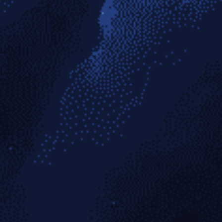
秀射手，可以随时威胁篮筐。这使得山东男篮必须小心应对，不
加强防守体系，加强对外围投射者以及突破者的盯防。同时，他
迫使其出现失误，从而降低其进攻效率。此外，在进攻端，则要
便获得高命中率投篮机会。
山东男篮应该坚持自己的风格，同时灵活调整策略，以求最大化
要求所有运动员发挥出色，为最终目标而共同奋斗。
后赛首战具有重要意义，是检验球队实力与凝聚力的一次绝佳机
成为全队上下共同追求目标。在这个过程中，每个环节都是密不
想！
e outcome may be, 山东男篮始终要保持积极向上的态度，并
广大支持者带来更多精彩表现！