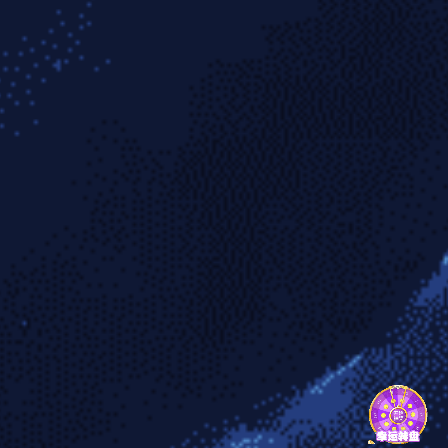
调整战术，为下一步做好充分
便能在瞬息万变的比赛中掌握
于体能恢复和技战术演练，以
定位球演练，使得全队默契度
课程，以帮助球员缓解压力，
帮助球员更好地专注于比赛本
且均衡的营养。这些细致入微