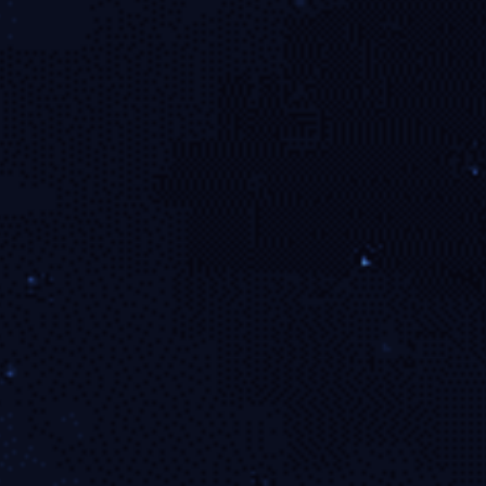
下一篇
朗斯主帅萨吉备受关注球队希望他