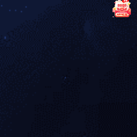
可掉以轻心。
们还需设法限制敌方核心选手
求快节奏推进，并通过合理跑
发挥自身优势。这不仅考验着
会。通过充分准备与精准分
可分，相信只要团结一致，就
以此作为今后的动力源泉，让自己在未