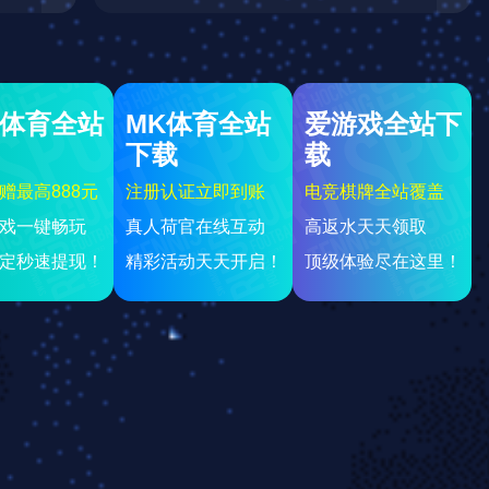
角逐。球队在经过一段时间的
人技术，更要展现团队配合的
表现以及对手分析，以帮助大
于山东男篮而言，这场首战不
，而失利则可能影响到队员们
赛中的表现将直接影响他们在
球队在最高水平舞台上争取荣