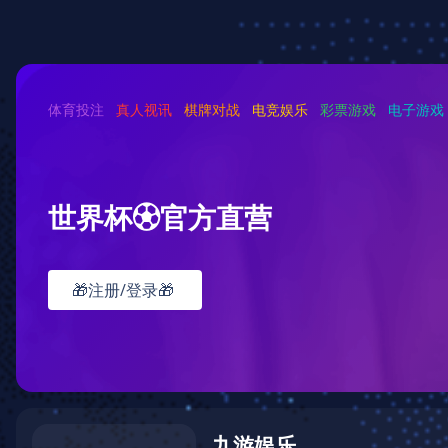
球
连接你的赛事视野，打造