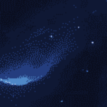
速转移进攻，并且有多名优
针对这一点，山东男篮需要
的发展空间，通过积极逼抢
位创造出更多空位机会，以
总之，在面对强劲对手时，
教练组的信息判断能力，也
总结：
综上所述，本次山东男篮季
析，对抗强敌并争取胜利已
一定能够克服困难，实现梦
No matter what th
来赛事中不断成长壮大，为