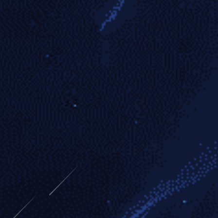
此外，首场比赛也常常成为
准备。因此，无论是对阵容
主动权。
2、球队准备工
为了备战即将来临的季后赛
确保每位球员都能以最佳状
不断提升。
除了日常训练外，教练团队
提高抗压能力。在季后赛这
身，而非外界因素。
同时，在饮食方面，球队营
的准备工作，都旨在为即将